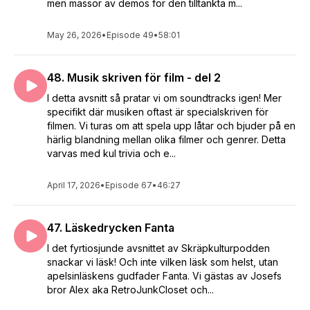
men massor av demos för den tilltänkta m...
May 26, 2026
•
Episode 49
•
58:01
48. Musik skriven för film - del 2
I detta avsnitt så pratar vi om soundtracks igen! Mer
specifikt där musiken oftast är specialskriven för
filmen. Vi turas om att spela upp låtar och bjuder på en
härlig blandning mellan olika filmer och genrer. Detta
varvas med kul trivia och e...
April 17, 2026
•
Episode 67
•
46:27
47. Läskedrycken Fanta
I det fyrtiosjunde avsnittet av Skräpkulturpodden
snackar vi läsk! Och inte vilken läsk som helst, utan
apelsinläskens gudfader Fanta. Vi gästas av Josefs
bror Alex aka RetroJunkCloset och...