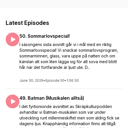
eller ting. Ibland blir det smalt, ibland blir det brett, ibland blir
det noggrant och ibland blir det lite slappt.
Latest Episodes
50. Sommarlovspecial!
I säsongens sista avsnitt går vi i mål med en riktig
Sommarlovsspecial! Vi snackar sommarlovsprogram,
sommarminnen, glass, vara uppe på natten och om
känslan att som liten lägga sig för att sova med blött
hår när det fortfarande är ljust ute. D...
June 30, 2026
•
Episode 50
•
1:06:30
49. Batman (Musikalen alltså)
I det fyrtionionde avsnittet av Skräpkulturpodden
avhandlar vi Batman-musikalen som var under
utveckling runt millennieskiftet men som aldrig fick se
dagens ljus. Knapphändig information finns att tillgå