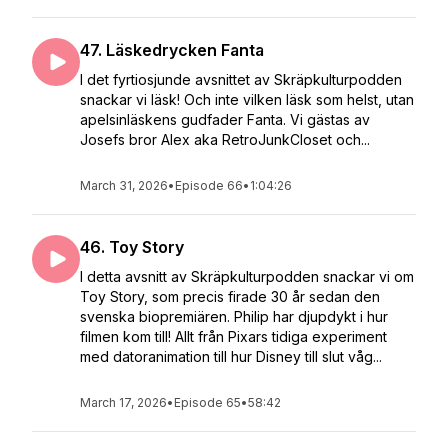
47. Läskedrycken Fanta
I det fyrtiosjunde avsnittet av Skräpkulturpodden
snackar vi läsk! Och inte vilken läsk som helst, utan
apelsinläskens gudfader Fanta. Vi gästas av
Josefs bror Alex aka RetroJunkCloset och...
March 31, 2026
•
Episode 66
•
1:04:26
46. Toy Story
I detta avsnitt av Skräpkulturpodden snackar vi om
Toy Story, som precis firade 30 år sedan den
svenska biopremiären. Philip har djupdykt i hur
filmen kom till! Allt från Pixars tidiga experiment
med datoranimation till hur Disney till slut våg...
March 17, 2026
•
Episode 65
•
58:42