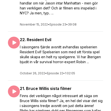
handlar om när Jason intar Manhattan - men gör
han verkligen det? Och är filmen ens inspelad i
NYC? Ja men, typ.. ...
November 15, 2022
•
Episode 23
•
39:08
22. Resident Evil
I säsongens fjärde avsnitt avhandlas spelserien
Resident Evil! Spelserien som med sitt första spel
skulle skapa en helt ny spelgenre. Vi har återigen
bjudit in vår survival horror-expert Robin ...
October 26, 2022
•
Episode 22
•
1:02:05
21. Bruce Willis sista filmer
Finns det verkligen något intressant att säga om
Bruce Willis sista filmer? Ja, en hel del visar det sig
i säsongens tredje avsnitt om just detta ämne!
Philip har nämligen dykt ner filmgenren som kallas