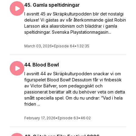
45. Gamla speltidningar
I avsnitt 45 av Skräpkulturpodden blir det nostalgi
deluxe! Vi gästas av vår återkommande gäst Robin
Larsson aka aliasrobinism och bläddrar i gamla
speltidningar. Svenska Playstationmagasin...
March 03, 2026
•
Episode 64
•
1:32:35
44. Blood Bowl
I avsnitt 44 av Skräpkulturpodden snackar vi om
figurspelet Blood Bowl! Dessutom får vi finbesök
av Victor Bäfver, som pedagogiskt och
passionerat berättar allt du behöver veta om detta
smått speciella spel. Om du nu undrar: ”Vad i hela
friden ...
February 17, 2026
•
Episode 63
•
46:02