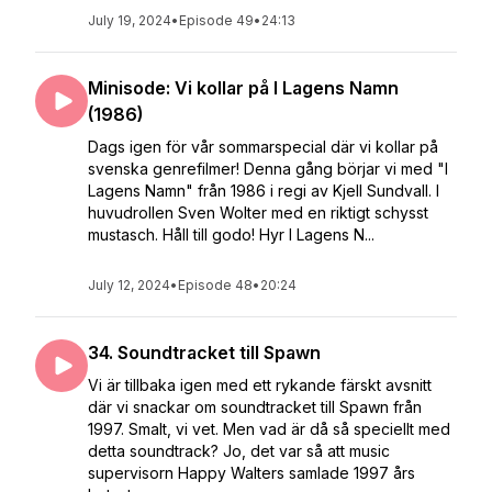
July 19, 2024
•
Episode 49
•
24:13
Minisode: Vi kollar på I Lagens Namn
(1986)
Dags igen för vår sommarspecial där vi kollar på
svenska genrefilmer! Denna gång börjar vi med "I
Lagens Namn" från 1986 i regi av Kjell Sundvall. I
huvudrollen Sven Wolter med en riktigt schysst
mustasch. Håll till godo! Hyr I Lagens N...
July 12, 2024
•
Episode 48
•
20:24
34. Soundtracket till Spawn
Vi är tillbaka igen med ett rykande färskt avsnitt
där vi snackar om soundtracket till Spawn från
1997. Smalt, vi vet. Men vad är då så speciellt med
detta soundtrack? Jo, det var så att music
supervisorn Happy Walters samlade 1997 års