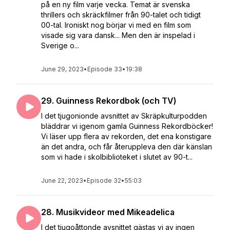
på en ny film varje vecka. Temat är svenska
thrillers och skräckfilmer från 90-talet och tidigt
00-tal. Ironiskt nog börjar vi med en film som
visade sig vara dansk... Men den är inspelad i
Sverige o...
June 29, 2023
•
Episode 33
•
19:38
29. Guinness Rekordbok (och TV)
I det tjugonionde avsnittet av Skräpkulturpodden
bläddrar vi igenom gamla Guinness Rekordböcker!
Vi läser upp flera av rekorden, det ena konstigare
än det andra, och får återuppleva den där känslan
som vi hade i skolbiblioteket i slutet av 90-t...
June 22, 2023
•
Episode 32
•
55:03
28. Musikvideor med Mikeadelica
I det tjugoåttonde avsnittet gästas vi av ingen