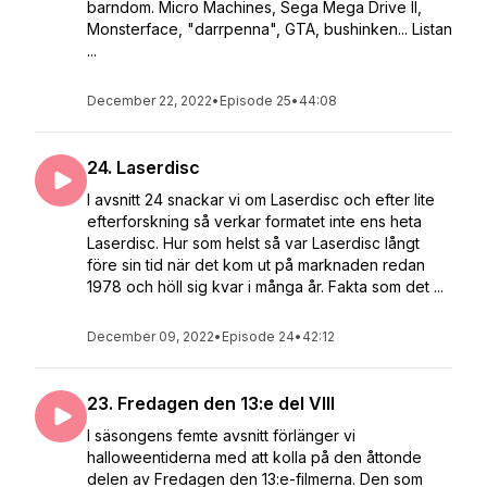
barndom. Micro Machines, Sega Mega Drive II,
Monsterface, "darrpenna", GTA, bushinken... Listan
...
December 22, 2022
•
Episode 25
•
44:08
24. Laserdisc
I avsnitt 24 snackar vi om Laserdisc och efter lite
efterforskning så verkar formatet inte ens heta
Laserdisc. Hur som helst så var Laserdisc långt
före sin tid när det kom ut på marknaden redan
1978 och höll sig kvar i många år. Fakta som det ...
December 09, 2022
•
Episode 24
•
42:12
23. Fredagen den 13:e del VIII
I säsongens femte avsnitt förlänger vi
halloweentiderna med att kolla på den åttonde
delen av Fredagen den 13:e-filmerna. Den som