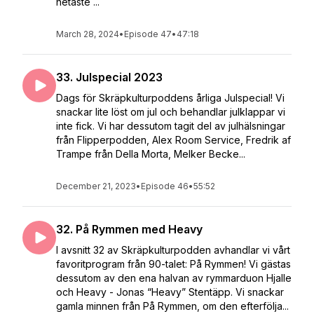
hetaste ...
March 28, 2024
•
Episode 47
•
47:18
33. Julspecial 2023
Dags för Skräpkulturpoddens årliga Julspecial! Vi
snackar lite löst om jul och behandlar julklappar vi
inte fick. Vi har dessutom tagit del av julhälsningar
från Flipperpodden, Alex Room Service, Fredrik af
Trampe från Della Morta, Melker Becke...
December 21, 2023
•
Episode 46
•
55:52
32. På Rymmen med Heavy
I avsnitt 32 av Skräpkulturpodden avhandlar vi vårt
favoritprogram från 90-talet: På Rymmen! Vi gästas
dessutom av den ena halvan av rymmarduon Hjalle
och Heavy - Jonas “Heavy” Stentäpp. Vi snackar
gamla minnen från På Rymmen, om den efterfölja...