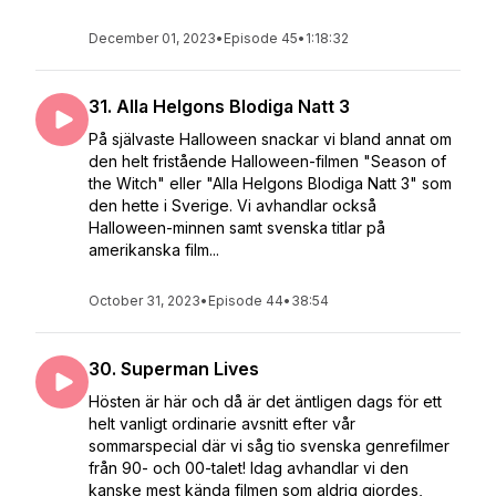
December 01, 2023
•
Episode 45
•
1:18:32
31. Alla Helgons Blodiga Natt 3
På självaste Halloween snackar vi bland annat om
den helt fristående Halloween-filmen "Season of
the Witch" eller "Alla Helgons Blodiga Natt 3" som
den hette i Sverige. Vi avhandlar också
Halloween-minnen samt svenska titlar på
amerikanska film...
October 31, 2023
•
Episode 44
•
38:54
30. Superman Lives
Hösten är här och då är det äntligen dags för ett
helt vanligt ordinarie avsnitt efter vår
sommarspecial där vi såg tio svenska genrefilmer
från 90- och 00-talet! Idag avhandlar vi den
kanske mest kända filmen som aldrig gjordes,