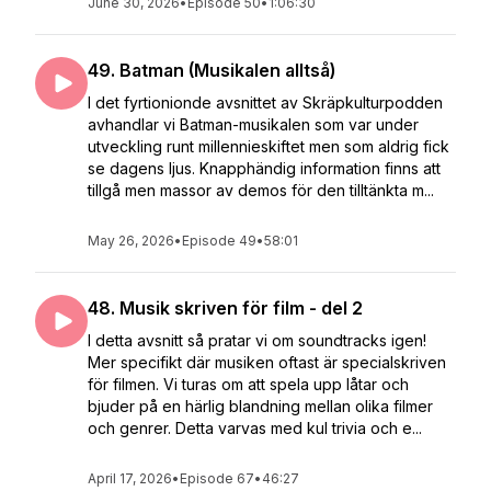
June 30, 2026
•
Episode 50
•
1:06:30
49. Batman (Musikalen alltså)
I det fyrtionionde avsnittet av Skräpkulturpodden
avhandlar vi Batman-musikalen som var under
utveckling runt millennieskiftet men som aldrig fick
se dagens ljus. Knapphändig information finns att
tillgå men massor av demos för den tilltänkta m...
May 26, 2026
•
Episode 49
•
58:01
48. Musik skriven för film - del 2
I detta avsnitt så pratar vi om soundtracks igen!
Mer specifikt där musiken oftast är specialskriven
för filmen. Vi turas om att spela upp låtar och
bjuder på en härlig blandning mellan olika filmer
och genrer. Detta varvas med kul trivia och e...
April 17, 2026
•
Episode 67
•
46:27