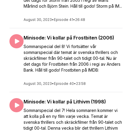
det dags för Storm från 2005 i regi av Måns
Mårlind och Björn Stein. Håll till godo! Storm på IM...
August 30, 2023
•
Episode 41
•
26:48
Minisode: Vi kollar på Frostbiten (2006)
Sommarspecial del 8! Vi fortsätter vår
sommarspecial där temat är svenska thrillers och
skräckfilmer från 90-talet och tidigt 00-tal. Nu är
det dags för Frostbiten från 2006 i regi av Anders
Bank. Håll till godo! Frostbiten på IMDB:
August 30, 2023
•
Episode 40
•
23:58
Minisode: Vi kollar på Lithivm (1998)
Sommarspecial del 7! Hela sommaren kommer vi
att kolla på en ny film varje vecka. Temat är
svenska thrillers och skräckfilmer från 90-talet och
tidigt 00-tal. Denna vecka blir det thrillern Lithivm