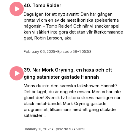
40. Tomb Raider
Dags igen för ett nytt avsnitt! Den här gången
pratar vi om en av de mest ikoniska spelserierna
någonsin – Tomb Raider! Och när vi snackar spel
kan vi såklart inte göra det utan vår återkommande
gäst, Robin Larsson, aka
February 06, 2025
•
Episode 58
•
1:05:53
39. När Mörk Gryning, en häxa och ett
gäng satanister gästade Hannah
Minns du inte den svenska talkshowen Hannah?
Det är lugnt, du är nog inte ensam. Men vi har inte
glömt den! Svensk tv-historia skrevs nämligen när
black metal-bandet Mörk Gryning gästade
programmet, tillsammans med ett gäng uttalade
satanister ...
January 11, 2025
•
Episode 57
•
50:23