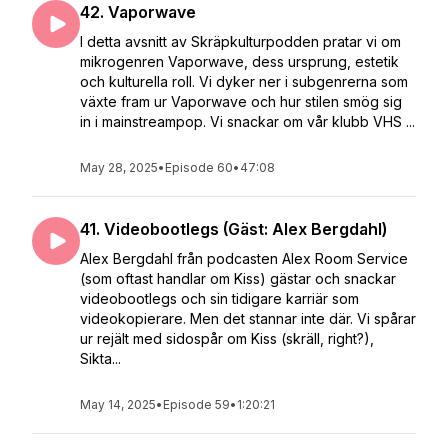
42. Vaporwave
I detta avsnitt av Skräpkulturpodden pratar vi om
mikrogenren Vaporwave, dess ursprung, estetik
och kulturella roll. Vi dyker ner i subgenrerna som
växte fram ur Vaporwave och hur stilen smög sig
in i mainstreampop. Vi snackar om vår klubb VHS ...
May 28, 2025
•
Episode 60
•
47:08
41. Videobootlegs (Gäst: Alex Bergdahl)
Alex Bergdahl från podcasten Alex Room Service
(som oftast handlar om Kiss) gästar och snackar
videobootlegs och sin tidigare karriär som
videokopierare. Men det stannar inte där. Vi spårar
ur rejält med sidospår om Kiss (skräll, right?),
Sikta...
May 14, 2025
•
Episode 59
•
1:20:21