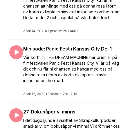
filmfestivalen Panic Fest i Kansas City. Nu får ni
chansen att hänga med oss på denna resa i form
av korta oklippta miniavsnitt inspelade on the road.
Detta är del 2 och inspelat på vårt hotell fred...
April 14, 2023
•
Episode 29
•
14:02
Minisode: Panic Fest i Kansas City Del 1
Vår kortfilm THE DREAM MACHINE har premiär på
filmfestivalen Panic Fest i Kansas City. Vi är på väg
dit och nu får ni chansen att hänga med oss på
denna resa i form av korta oklippta miniavsnitt
inspelad on the road.
April 12, 2023
•
Episode 28
•
12:16
27. Dokusåpor vi minns
I det tjugosjunde avsnittet av Skräpkulturpodden
snackar vi om dokusåpor vi minns! Vi drömmer oss