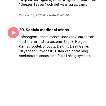
"Geezer Teaser" och det visar sig att sam...
October 18, 2022
•
Episode 21
•
42:00
20. Sociala medier vi minns
I säsongens andra avsnitt snackar vi om sociala
medier vi minns! Lunarstorm, Skunk, Helgon,
Kamrat, DoBeDo, Lodiz, DeKrim, DeathGame,
Playahead, Snyggast... Listan kan göras lång.
Anekdoter blandas med fakta i härlig symbios. ...
October 04, 2022
•
Episode 20
•
42:31
19. Spider-Man (Musikalen alltså)
Första avsnittet för säsongen! Med nyvunnen
energi efter sommarens ledighet så har Josef rotat
fram allt du inte visste att du ville veta om den
skandalomsusade Broadway-musikalen "Spider-