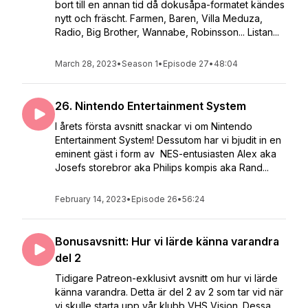
bort till en annan tid då dokusåpa-formatet kändes
nytt och fräscht. Farmen, Baren, Villa Meduza,
Radio, Big Brother, Wannabe, Robinsson... Listan...
March 28, 2023
•
Season 1
•
Episode 27
•
48:04
26. Nintendo Entertainment System
I årets första avsnitt snackar vi om Nintendo
Entertainment System! Dessutom har vi bjudit in en
eminent gäst i form av NES-entusiasten Alex aka
Josefs storebror aka Philips kompis aka Rand...
February 14, 2023
•
Episode 26
•
56:24
Bonusavsnitt: Hur vi lärde känna varandra
del 2
Tidigare Patreon-exklusivt avsnitt om hur vi lärde
känna varandra. Detta är del 2 av 2 som tar vid när
vi skulle starta upp vår klubb VHS Vision. Dessa