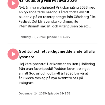
43. Göteborg Film Festival 2026
Nytt år, nya möjligheter! Vi kickar igång 2026 med
en rykande färsk säsong. I årets första avsnitt
bjuder vi på ett resereportage från Göteborg Film
Festival. Det blir svenska kortfilmer, lite
internationellt såklart, och vi tar pulsen på ett i...
February 03, 2026
•
Episode 62
•
42:27
God Jul och ett viktigt meddelande till alla
lyssnare!
Hej kära lyssnare! Här kommer en liten julhälsning
från eran favoritpodd! Podden lever, tro inget
annat! God jul och gott nytt år! 2026 blir vårat
år! Skicka förslag på nya avsnitt till oss på
Instagram:
December 24, 2025
•
Episode 61
•
3:52